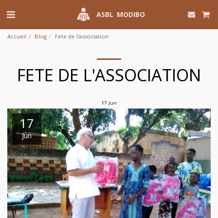
ASBL MODIBO
Accueil
Blog
Fete de l'association
FETE DE L'ASSOCIATION
17
Jun
17
Jun