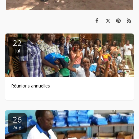
22
Jul
Réunions annuelles
26
Aug